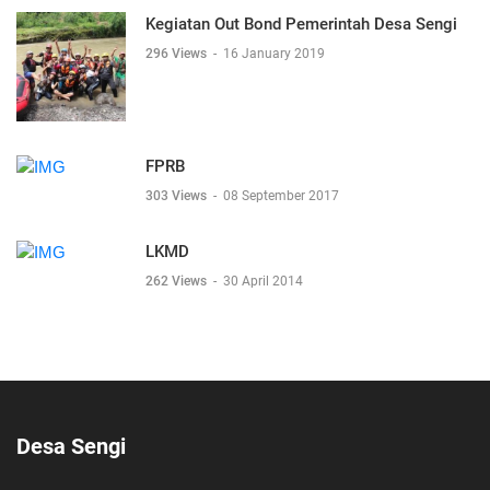
Kegiatan Out Bond Pemerintah Desa Sengi
296 Views
-
16 January 2019
FPRB
303 Views
-
08 September 2017
LKMD
262 Views
-
30 April 2014
Desa Sengi