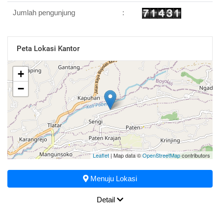
Jumlah pengunjung
:
Peta Lokasi Kantor
+
−
Leaflet
| Map data ©
OpenStreetMap
contributors
Menuju Lokasi
Detail