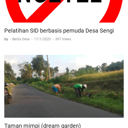
Pelatihan SID berbasis pemuda Desa Sengi
by
-
Berita Desa
-
17/1/2020
-
397 Views
Taman mimpi (dream garden)