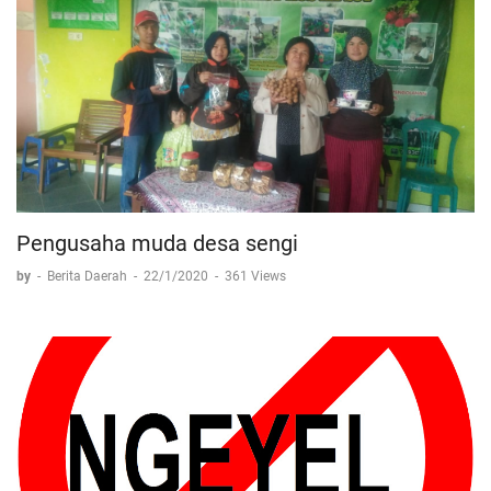
Pengusaha muda desa sengi
by
-
Berita Daerah
-
22/1/2020
-
361 Views