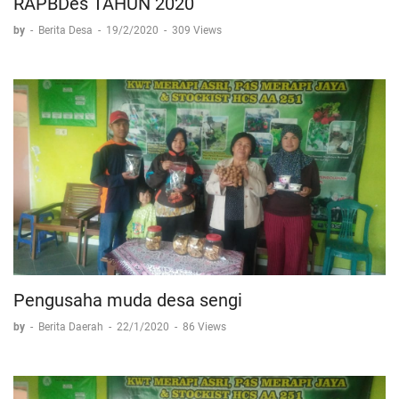
RAPBDes TAHUN 2020
by
-
Berita Desa
-
19/2/2020
-
309 Views
Pengusaha muda desa sengi
by
-
Berita Daerah
-
22/1/2020
-
86 Views